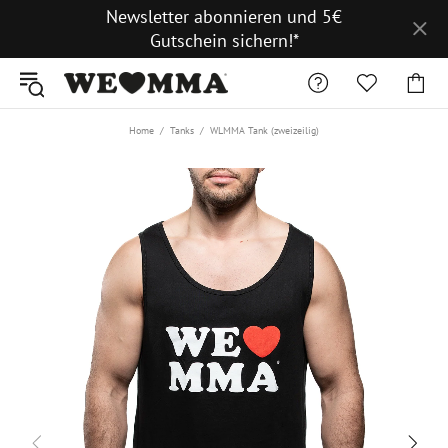
Newsletter abonnieren und 5€
Gutschein sichern!*
Home
Tanks
WLMMA Tank (zweizeilig)