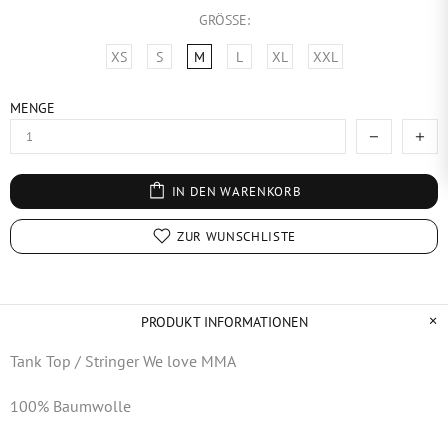
GRÖSSE:
XS
S
M
L
XL
XXL
MENGE
IN DEN WARENKORB
ZUR WUNSCHLISTE
PRODUKT INFORMATIONEN
Tank Top / Stringer We love MMA
100% Baumwolle