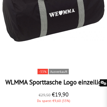
-33%
Ausverkauft
WLMMA Sporttasche Logo einzeilig
€19,90
€29,50
Du sparst: €9,60 (33%)