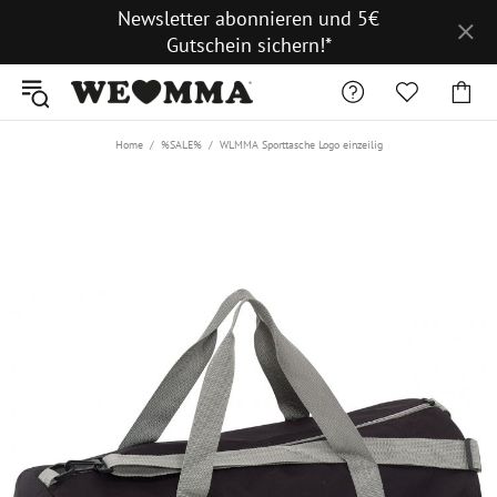
Newsletter abonnieren und 5€
Gutschein sichern!*
Home
%SALE%
WLMMA Sporttasche Logo einzeilig